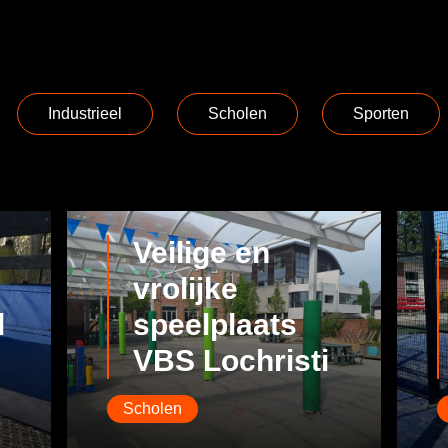
Industrieel
Scholen
Sporten
Veilige en
vrolijke
l
speelplaats
VBS Lochristi
Scholen