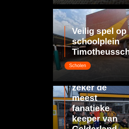
Veilig spel op
schoolplein
Timotheussch
Scholen
Matthijs is op
zeker de
meest
fanatieke
keeper van
Gelderland