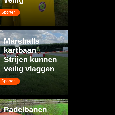
Sporten
Marshalls
kartbaan
Strijen kunnen
veilig vlaggen
Sporten
Padelbanen