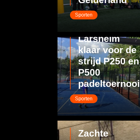
Sporten
Larsheim
klaar voor de
strijd P250 en
P500
padeltoernooi
Sporten
Zachte