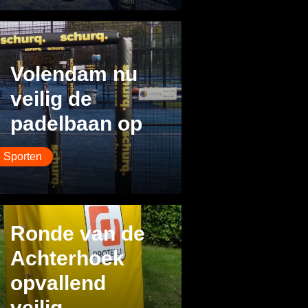
Volendam nu
veilig de
padelbaan op
Sporten
Ronde van de
Achterhoek
opvallend
veilig