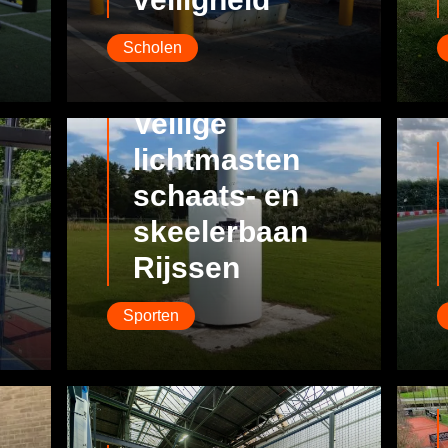
Scholen
Veilige
lichtmasten
schaats- en
skeelerbaan
Rijssen
Sporten