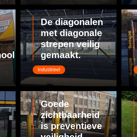
De diagonalen
met diagonale
strepen veilig
ool
gemaakt.
Industrieel
Goede
zichtbaarheid
is preventieve
veiligheid