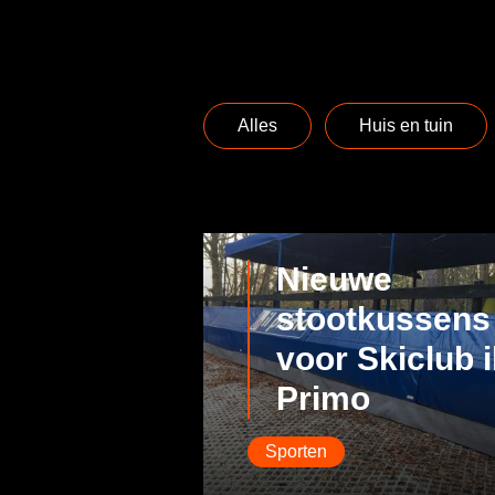
Alles
Huis en tuin
Nieuwe
stootkussens
voor Skiclub i
Primo
Sporten