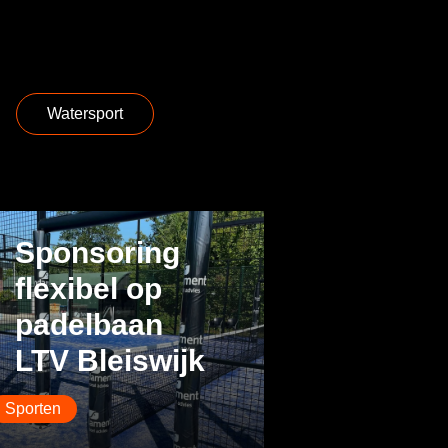
Watersport
Sponsoring
flexibel op
padelbaan
LTV Bleiswijk
Sporten