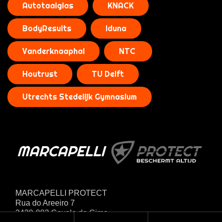
Autotaalglas
KNACK
BodyResults
Iduna
Vanderknaaphal
NTC
Houtrust
TU Delft
Utrechts Stedelijk Gymnasium
MARCAPELLI PROTECT
Rua do Areeiro 7
3420-082 Covelo de Cima