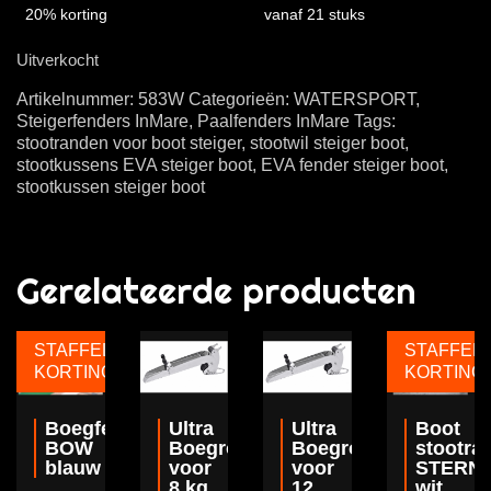
20% korting
vanaf 21 stuks
Uitverkocht
Artikelnummer:
583W
Categorieën:
WATERSPORT
,
Steigerfenders InMare
,
Paalfenders InMare
Tags:
stootranden voor boot steiger
,
stootwil steiger boot
,
stootkussens EVA steiger boot
,
EVA fender steiger boot
,
stootkussen steiger boot
Gerelateerde producten
STAFFEL
STAFFEL
KORTING
KORTING
Boegfender
Ultra
Ultra
Boot
BOW
Boegroller
Boegroller
stootra
blauw
voor
voor
STERN
8 kg
12
wit